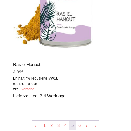
Ras el Hanout
4,99
€
Enthält 7% reduzierte MwSt.
(
83,17
€
/ 1000 g)
zzgl.
Versand
Lieferzeit: ca. 3-4 Werktage
←
1
2
3
4
5
6
7
→