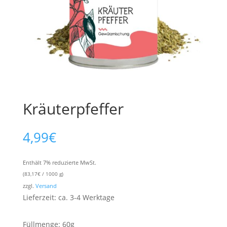
Kräuterpfeffer
4,99
€
Enthält 7% reduzierte MwSt.
(
83,17
€
/ 1000 g)
zzgl.
Versand
Lieferzeit: ca. 3-4 Werktage
Füllmenge: 60g