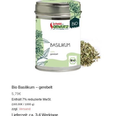
Bio Basilikum – gerebelt
5,79
€
Enthält 7% reduzierte MwSt.
(
193,00
€
/ 1000 g)
zzgl.
Versand
Lieferzeit: ca. 3-4 Werktage