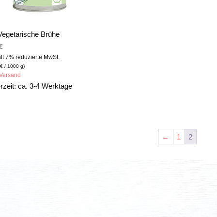
Vegetarische Brühe
€
lt 7% reduzierte MwSt.
€
/ 1000 g)
Versand
erzeit: ca. 3-4 Werktage
←
1
2