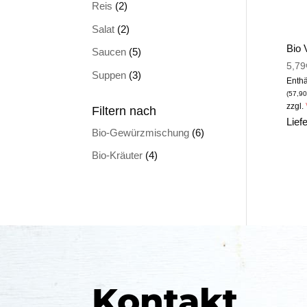
Reis
(2)
Salat
(2)
Bio 
Saucen
(5)
5,79
Suppen
(3)
Enthä
(
57,90
zzgl.
Filtern nach
Lief
Bio-Gewürzmischung
(6)
Bio-Kräuter
(4)
Kontakt