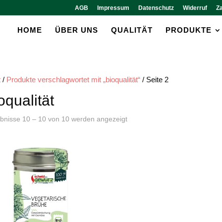
AGB
Impressum
Datenschutz
Widerruf
Z
HOME
ÜBER UNS
QUALITÄT
PRODUKTE
t
/
Produkte verschlagwortet mit „bioqualität“
/ Seite 2
oqualität
bnisse 10 – 10 von 10 werden angezeigt